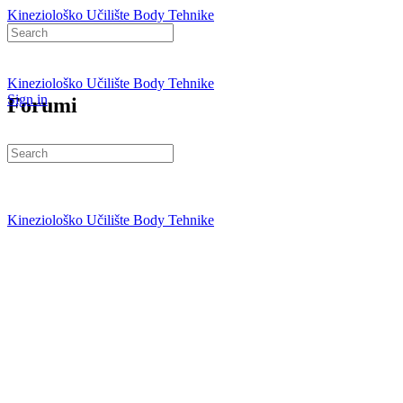
Kineziološko Učilište Body Tehnike
Search
for:
Kineziološko Učilište Body Tehnike
Sign in
Forumi
Search
for:
Kineziološko Učilište Body Tehnike