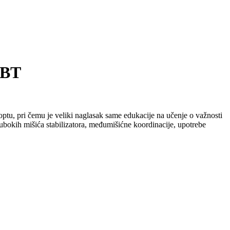
 IBT
optu, pri čemu je veliki naglasak same edukacije na učenje o važnosti
dubokih mišića stabilizatora, međumišićne koordinacije, upotrebe