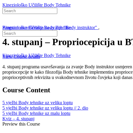
Kineziološko Učilište Body Tehnike
Search
for:
Kineziološko Učilište Body Tehnike
Program usavršavanja za zvanje "Body instruktor"
,
Search
Sign in
for:
4. stupanj – Propriocepicija u B
Kineziološko Učilište Body Tehnike
View Course details
4. stupanj programa usavršavanja za zvanje Body instruktor usmjeren j
propriocepcije te kako filozofija Body tehnike implementira proprioce
proprioceptivnih rekvizita u svakodnevnom životu čovjeka koji danas pr
Course Content
5 vježbi Body tehnike uz veliku loptu
5 vježbi Body tehnike uz veliku loptu // 2. dio
5 vježbi Body tehnike uz malu loptu
Kviz – 4. stupanj
Preview this Course