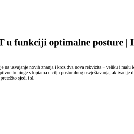
T u funkciji optimalne posture |
e na usvajanje novih znanja i kroz dva nova rekvizita – veliku i malu l
ptivne treninge s loptama u cilju posturalnog osvještavanja, aktivacije 
etežito sjedi i sl.