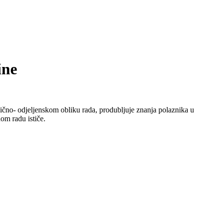
ine
ično- odjeljenskom obliku rada, produbljuje znanja polaznika u
om radu ističe.