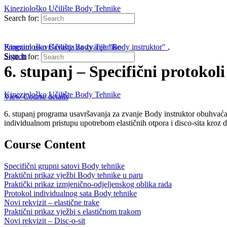
Kineziološko Učilište Body Tehnike
Search for:
Kineziološko Učilište Body Tehnike
Program usavršavanja za zvanje "Body instruktor"
,
Sign in
Search for:
6. stupanj – Specifični protokol
Kineziološko Učilište Body Tehnike
View Course details
6. stupanj programa usavršavanja za zvanje Body instruktor obuhvaća 
individualnom pristupu upotrebom elastičnih otpora i disco-sita kroz d
Course Content
Specifični grupni satovi Body tehnike
Praktični prikaz vježbi Body tehnike u paru
Praktički prikaz izmjenično-odjeljenskog oblika rada
Protokol individualnog sata Body tehnike
Novi rekvizit – elastične trake
Praktični prikaz vježbi s elastičnom trakom
Novi rekvizit – Disc-o-sit