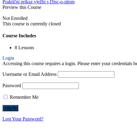
Praktični prikaz vježbi s Disc-o-sitom
Preview this Course
Not Enrolled
This course is currently closed
Course Includes
8 Lessons
Login
Accessing this course requires a login. Please enter your credentials 
Username or Email Address
Password
Remember Me
Lost Your Password?