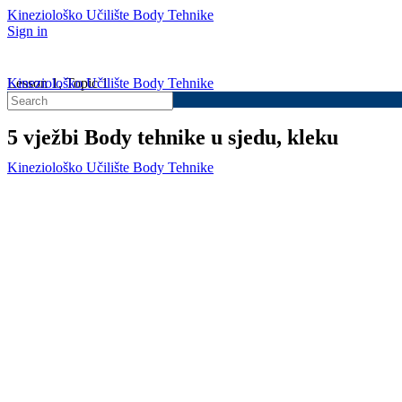
Kineziološko Učilište Body Tehnike
Sign in
Kineziološko Učilište Body Tehnike
Lesson 1, Topic 1
Search
In Progress
for:
5 vježbi Body tehnike u sjedu, kleku
Kineziološko Učilište Body Tehnike