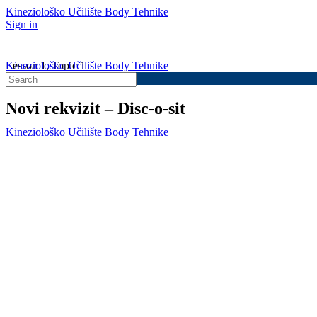
Kineziološko Učilište Body Tehnike
Sign in
Kineziološko Učilište Body Tehnike
Lesson 1, Topic 1
Search
In Progress
for:
Novi rekvizit – Disc-o-sit
Kineziološko Učilište Body Tehnike