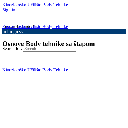
Kineziološko Učilište Body Tehnike
Sign in
Kineziološko Učilište Body Tehnike
Lesson 1, Topic 1
In Progress
Osnove Body tehnike sa štapom
Search for:
Kineziološko Učilište Body Tehnike