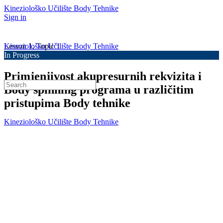
Kineziološko Učilište Body Tehnike
Sign in
Kineziološko Učilište Body Tehnike
Lesson 1, Topic 1
In Progress
Primjenjivost akupresurnih rekvizita i
Search
Body spinning programa u različitim
for:
pristupima Body tehnike
Kineziološko Učilište Body Tehnike