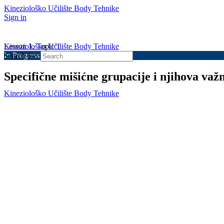
Kineziološko Učilište Body Tehnike
Sign in
Kineziološko Učilište Body Tehnike
Lesson 1, Topic 1
In Progress
Search for:
Specifične mišićne grupacije i njihova važ
Kineziološko Učilište Body Tehnike