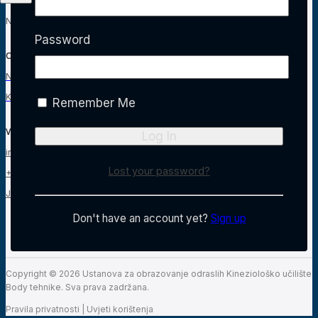
Metode plaćanja
Narudžbe
Password
O nama
Naš tim
Kontakt
Remember Me
Više načina kako do nas:
info@kubt.hr
Lost your password?
+385 1 4621 456
Jurkovićeva ulica 19, 10 000 Zagreb, Hrvatska
Don't have an account yet?
Sign up
Copyright © 2026 Ustanova za obrazovanje odraslih Kineziološko učilište
Body tehnike. Sva prava zadržana.
Pravila privatnosti
|
Uvjeti korištenja