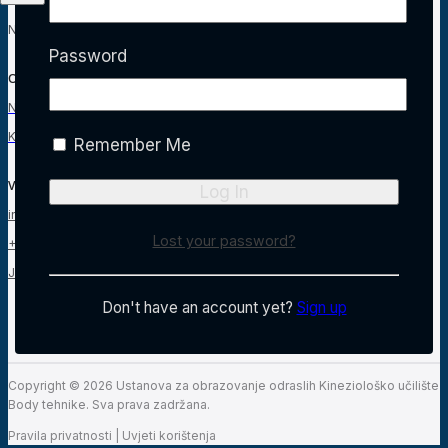
Metode plaćanja
Narudžbe
Password
O nama
Naš tim
Kontakt
Remember Me
Više načina kako do nas:
info@kubt.hr
Lost your password?
+385 1 4621 456
Jurkovićeva ulica 19, 10 000 Zagreb, Hrvatska
Don't have an account yet?
Sign up
Copyright © 2026 Ustanova za obrazovanje odraslih Kineziološko učilište
Body tehnike. Sva prava zadržana.
Pravila privatnosti
|
Uvjeti korištenja