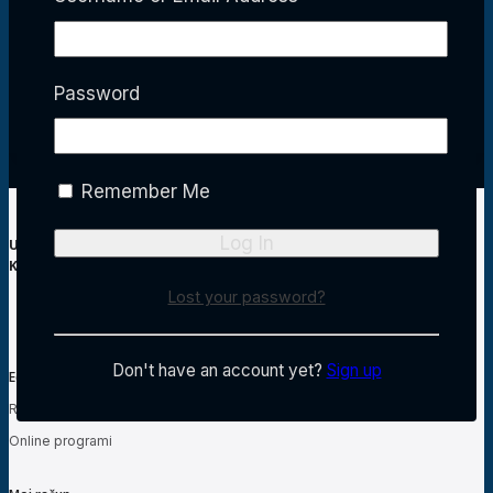
Password
Remember Me
Ustanova za obrazovanje odraslih
Kineziološko učilište Body tehnike
Lost your password?
Don't have an account yet?
Sign up
Edukacija
Raspored edukacija
Online programi