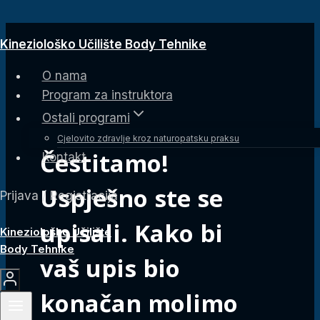
Skip
Kineziološko Učilište Body Tehnike
to
content
O nama
Program za instruktora
Ostali programi
Cjelovito zdravlje kroz naturopatsku praksu
Čestitamo!
Kontakt
Uspješno ste se
Prijava / Registracija
upisali. Kako bi
Kineziološko Učilište
Body Tehnike
vaš upis bio
konačan molimo