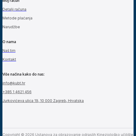
Moj račun
Detalji računa
Metode plaćanja
Narudžbe
O nama
Naš tim
Kontakt
Više načina kako do nas:
info@kubt.hr
+385 1 4621 456
Jurkovićeva ulica 19, 10 000 Zagreb, Hrvatska
Copyright © 2026 Ustanova za obrazovanje odraslih Kineziološko učilište