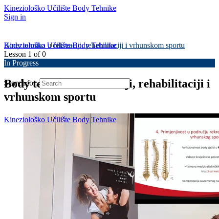
Kineziološko Učilište Body Tehnike
Sign in
Kineziološko Učilište Body Tehnike
Body tehnika u rekreaciji, rehabilitaciji i vrhunskom sportu
Lesson 1
of 0
In Progress
Body tehnika u rekreaciji, rehabilitaciji i
Search for:
vrhunskom sportu
Kineziološko Učilište Body Tehnike